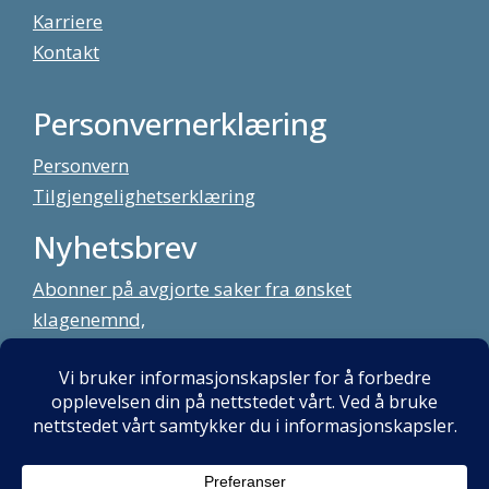
Karriere
Kontakt
Personvernerklæring
Personvern
Tilgjengelighetserklæring
Nyhetsbrev
Abonner på avgjorte saker fra ønsket
klagenemnd,
meld deg på vårt nyhetsbrev
Alt innhold copyright Klagenemndssekretariatet. Utviklet av:
Mint
Media AS