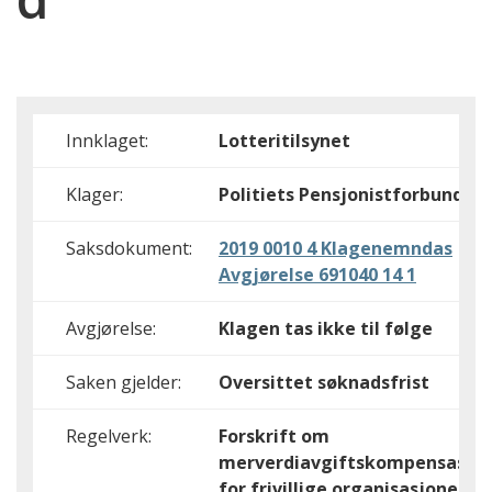
Innklaget:
Lotteritilsynet
Klager:
Politiets Pensjonistforbund
Saksdokument:
2019 0010 4 Klagenemndas
Avgjørelse 691040 14 1
Avgjørelse:
Klagen tas ikke til følge
Saken gjelder:
Oversittet søknadsfrist
Regelverk:
Forskrift om
merverdiavgiftskompensasjo
for frivillige organisasjoner