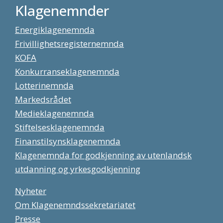
Klagenemnder
Energiklagenemnda
Frivillighetsregisternemnda
KOFA
Konkurranseklagenemnda
Lotterinemnda
Markedsrådet
Medieklagenemnda
Stiftelsesklagenemnda
Finanstilsynsklagenemnda
Klagenemnda for godkjenning av utenlandsk
utdanning og yrkesgodkjenning
Nyheter
Om Klagenemndssekretariatet
Presse