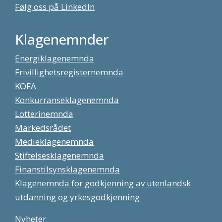
Følg oss på LinkedIn
Klagenemnder
Energiklagenemnda
Frivillighetsregisternemnda
KOFA
Konkurranseklagenemnda
Lotterinemnda
Markedsrådet
Medieklagenemnda
Stiftelsesklagenemnda
Finanstilsynsklagenemnda
Klagenemnda for godkjenning av utenlandsk
utdanning og yrkesgodkjenning
Nyheter