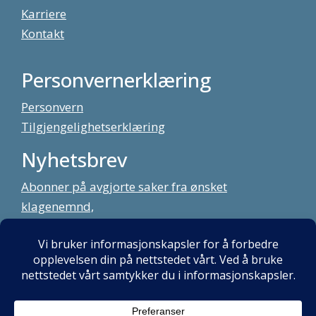
Karriere
Kontakt
Personvernerklæring
Personvern
Tilgjengelighetserklæring
Nyhetsbrev
Abonner på avgjorte saker fra ønsket
klagenemnd,
meld deg på vårt nyhetsbrev
Alt innhold copyright Klagenemndssekretariatet. Utviklet av:
Mint
Media AS