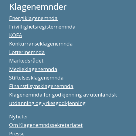
Klagenemnder
Energiklagenemnda
Frivillighetsregisternemnda
KOFA
Konkurranseklagenemnda
Lotterinemnda
Markedsrådet
Medieklagenemnda
Stiftelsesklagenemnda
Finanstilsynsklagenemnda
Klagenemnda for godkjenning av utenlandsk
utdanning og yrkesgodkjenning
Nyheter
Om Klagenemndssekretariatet
Presse