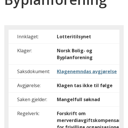
Innklaget:
Lotteritilsynet
Klager:
Norsk Bolig- og
Byplanforening
Saksdokument:
Klagenemndas avgjørelse
Avgjørelse:
Klagen tas ikke til følge
Saken gjelder:
Mangelfull søknad
Regelverk:
Forskrift om
merverdiavgiftskompensasjo
for frivillige organisasjoner