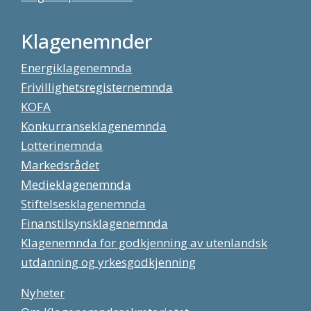
Klagenemnder
Energiklagenemnda
Frivillighetsregisternemnda
KOFA
Konkurranseklagenemnda
Lotterinemnda
Markedsrådet
Medieklagenemnda
Stiftelsesklagenemnda
Finanstilsynsklagenemnda
Klagenemnda for godkjenning av utenlandsk
utdanning og yrkesgodkjenning
Nyheter