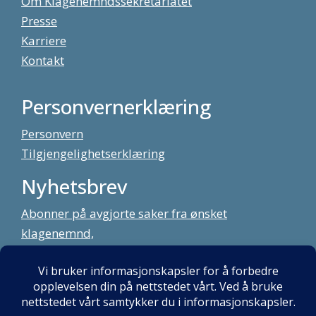
Om Klagenemndssekretariatet
Presse
Karriere
Kontakt
Personvernerklæring
Personvern
Tilgjengelighetserklæring
Nyhetsbrev
Abonner på avgjorte saker fra ønsket
klagenemnd,
meld deg på vårt nyhetsbrev
Alt innhold copyright Klagenemndssekretariatet. Utviklet av:
Mint