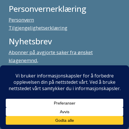
Personvernerklæring
Personvern
Tilgjengelighetserklæring
Nyhetsbrev
Abonner på avgjorte saker fra ønsket
klagenemnd,
meld deg på vårt nyhetsbrev
Alt innhold copyright Klagenemndssekretariatet. Utviklet av:
Mint
Media AS