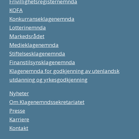
Frivillighetsregisternemnda
KOFA
Konkurranseklagenemnda
Lotterinemnda
Markedsrådet
Medieklagenemnda
Stiftelsesklagenemnda
Finanstilsynsklagenemnda
Klagenemnda for godkjenning av utenlandsk
utdanning og yrkesgodkjenning
Nyheter
Om Klagenemndssekretariatet
Presse
Karriere
Kontakt