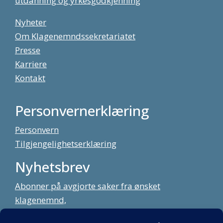
utdanning og yrkesgodkjenning
Nyheter
Om Klagenemndssekretariatet
Presse
Karriere
Kontakt
Personvernerklæring
Personvern
Tilgjengelighetserklæring
Nyhetsbrev
Abonner på avgjorte saker fra ønsket
klagenemnd,
meld deg på vårt nyhetsbrev