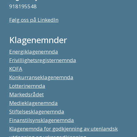
918195548
Følg oss på LinkedIn
Klagenemnder
Energiklagenemnda
Frivillighetsregisternemnda
KOFA
Konkurranseklagenemnda
Lotterinemnda
Markedsrådet
Medieklagenemnda
Stiftelsesklagenemnda
Finanstilsynsklagenemnda
Klagenemnda for godkjenning av utenlandsk