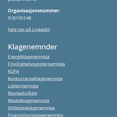
Organisasjonsnummer:
918195548
Følg oss på LinkedIn
Klagenemnder
Energiklagenemnda
Frivillighetsregisternemnda
KOFA
Konkurranseklagenemnda
Lotterinemnda
Markedsrådet
Medieklagenemnda
Stiftelsesklagenemnda
Finanstilsynsklagenemnda