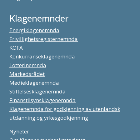
Klagenemnder
Energiklagenemnda
Frivillighetsregisternemnda
KOFA
Konkurranseklagenemnda
Lotterinemnda
Markedsrådet
Medieklagenemnda
Stiftelsesklagenemnda
Finanstilsynsklagenemnda
Klagenemnda for godkjenning av utenlandsk
utdanning og yrkesgodkjenning
Nyheter