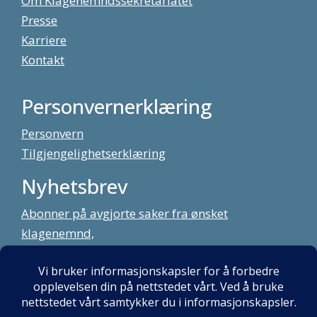
Om Klagenemndssekretariatet
Presse
Karriere
Kontakt
Personvernerklæring
Personvern
Tilgjengelighetserklæring
Nyhetsbrev
Abonner på avgjorte saker fra ønsket
klagenemnd,
meld deg på vårt nyhetsbrev
Alt innhold copyright Klagenemndssekretariatet. Utviklet av:
Mint