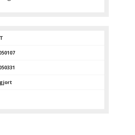
T
050107
050331
gjort