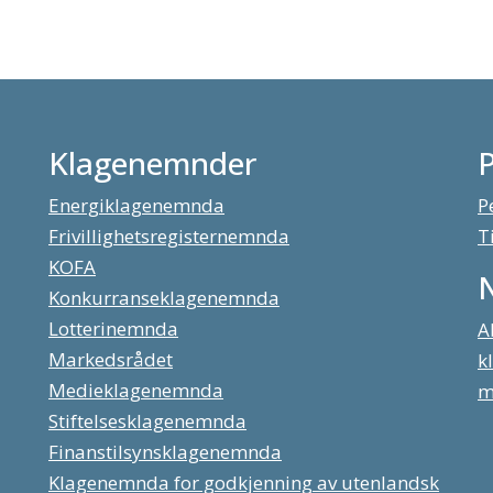
Klagenemnder
Energiklagenemnda
P
Frivillighetsregisternemnda
T
KOFA
Konkurranseklagenemnda
Lotterinemnda
A
Markedsrådet
k
Medieklagenemnda
m
Stiftelsesklagenemnda
Finanstilsynsklagenemnda
Klagenemnda for godkjenning av utenlandsk