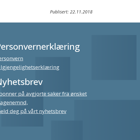
Publisert:
22.11.2018
Personvernerklæring
ersonvern
ilgjengelighetserklæring
Nyhetsbrev
bonner på avgjorte saker fra ønsket
lagenemnd,
eld deg på vårt nyhetsbrev