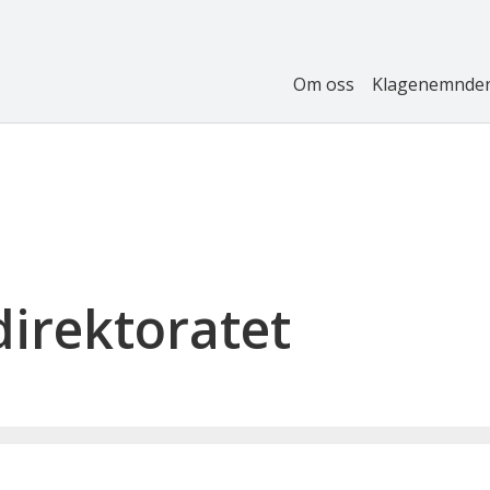
Om oss
Klagenemnde
direktoratet