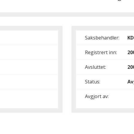
Saksbehandler:
KD
Registrert inn:
20
Avsluttet:
20
Status:
Av
Avgjort av: