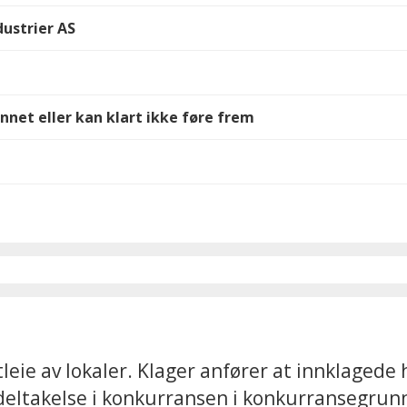
ustrier AS
nnet eller kan klart ikke føre frem
eie av lokaler. Klager anfører at innklagede h
 deltakelse i konkurransen i konkurransegrun