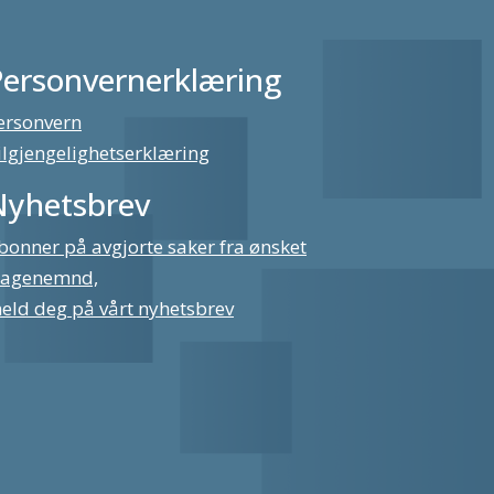
Personvernerklæring
ersonvern
ilgjengelighetserklæring
Nyhetsbrev
bonner på avgjorte saker fra ønsket
lagenemnd,
eld deg på vårt nyhetsbrev