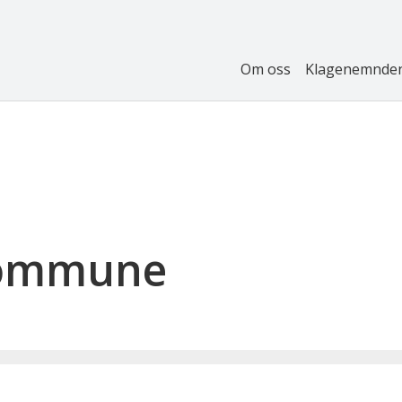
Om oss
Klagenemnde
kommune