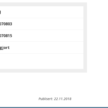
J
070803
070815
gjort
Publisert:
22.11.2018