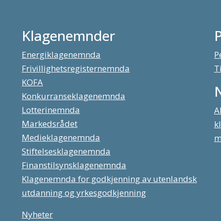
Klagenemnder
Energiklagenemnda
P
Frivillighetsregisternemnda
T
KOFA
Konkurranseklagenemnda
Lotterinemnda
A
Markedsrådet
k
Medieklagenemnda
m
Stiftelsesklagenemnda
Finanstilsynsklagenemnda
Klagenemnda for godkjenning av utenlandsk
utdanning og yrkesgodkjenning
Nyheter