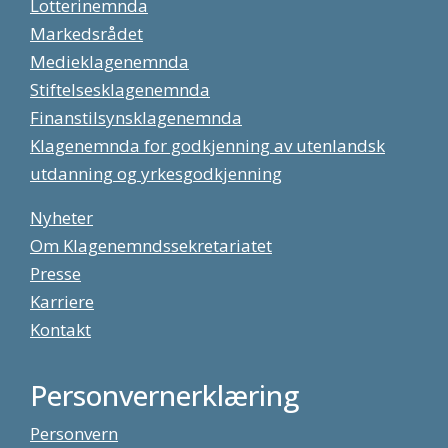
Lotterinemnda
Markedsrådet
Medieklagenemnda
Stiftelsesklagenemnda
Finanstilsynsklagenemnda
Klagenemnda for godkjenning av utenlandsk
utdanning og yrkesgodkjenning
Nyheter
Om Klagenemndssekretariatet
Presse
Karriere
Kontakt
Personvernerklæring
Personvern