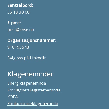
Sentralbord:
55 19 30 00
E-post:
post@knse.no
Organisasjonsnummer:
918195548
Følg oss på LinkedIn
Klagenemnder
Energiklagenemnda
Frivillighetsregisternemnda
KOFA
Konkurranseklagenemnda