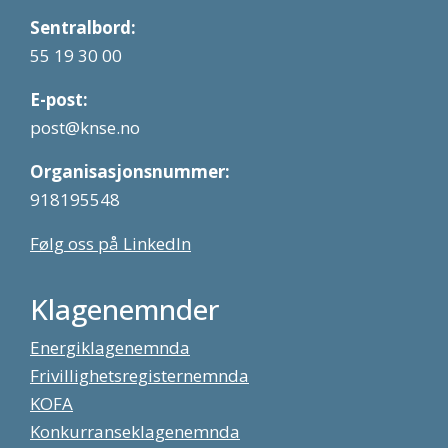
Sentralbord:
55 19 30 00
E-post:
post@knse.no
Organisasjonsnummer:
918195548
Følg oss på LinkedIn
Klagenemnder
Energiklagenemnda
Frivillighetsregisternemnda
KOFA
Konkurranseklagenemnda