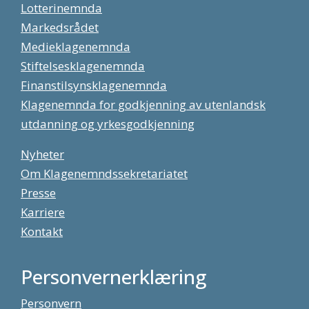
Lotterinemnda
Markedsrådet
Medieklagenemnda
Stiftelsesklagenemnda
Finanstilsynsklagenemnda
Klagenemnda for godkjenning av utenlandsk
utdanning og yrkesgodkjenning
Nyheter
Om Klagenemndssekretariatet
Presse
Karriere
Kontakt
Personvernerklæring
Personvern