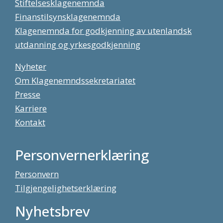
Stiftelsesklagenemnda
Finanstilsynsklagenemnda
Klagenemnda for godkjenning av utenlandsk
utdanning og yrkesgodkjenning
Nyheter
Om Klagenemndssekretariatet
Presse
Karriere
Kontakt
Personvernerklæring
Personvern
Tilgjengelighetserklæring
Nyhetsbrev