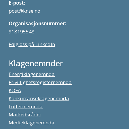
E-post:
post@knse.no
Organisasjonsnummer:
918195548
Følg oss på LinkedIn
Klagenemnder
Energiklagenemnda
Frivillighetsregisternemnda
KOFA
Konkurranseklagenemnda
Lotterinemnda
Markedsrådet
Medieklagenemnda