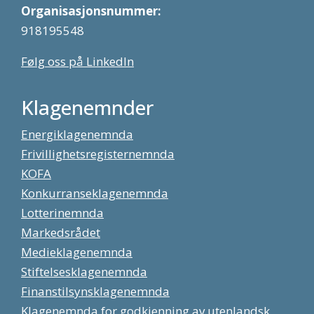
Organisasjonsnummer:
918195548
Følg oss på LinkedIn
Klagenemnder
Energiklagenemnda
Frivillighetsregisternemnda
KOFA
Konkurranseklagenemnda
Lotterinemnda
Markedsrådet
Medieklagenemnda
Stiftelsesklagenemnda
Finanstilsynsklagenemnda
Klagenemnda for godkjenning av utenlandsk