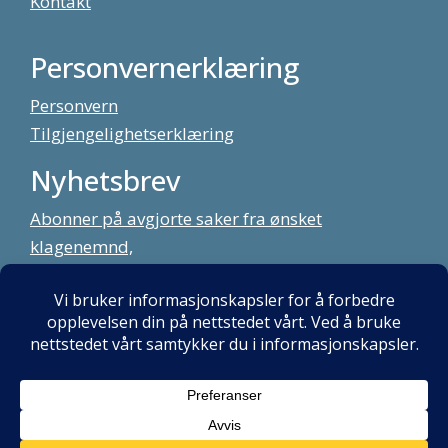
Kontakt
Personvernerklæring
Personvern
Tilgjengelighetserklæring
Nyhetsbrev
Abonner på avgjorte saker fra ønsket
klagenemnd,
meld deg på vårt nyhetsbrev
Alt innhold copyright Klagenemndssekretariatet. Utviklet av:
Mint
Media AS