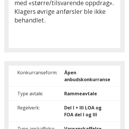
med «større/tilsvarende oppdrag».
Klagers øvrige anførsler ble ikke
behandlet.
Konkurranseform:
Åpen
anbudskonkurranse
Type avtale:
Rammeavtale
Regelverk:
Del I + III
LOA og
FOA del I og III
Type anskaffelse:
Vareanskaffelse