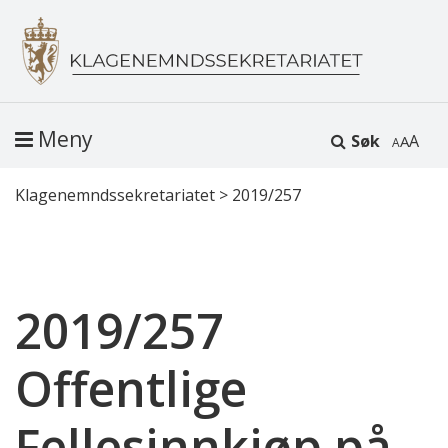
Meny
Søk
A
Klagenemndssekretariatet
>
2019/257
2019/257
Offentlige
Fellesinnkjøp på