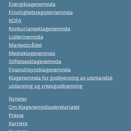
Energiklagenemnda
Frivillighetsregisternemnda
KOFA
Konkurranseklagenemnda
Lotterinemnda
Markedsrådet
Medieklagenemnda
Stiftelsesklagenemnda
Finanstilsynsklagenemnda
Klagenemnda for godkjenning av utenlandsk
utdanning og yrkesgodkjenning
Nyheter
Om Klagenemndssekretariatet
Presse
Karriere