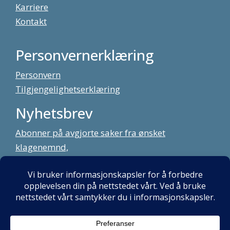
Karriere
Kontakt
Personvernerklæring
Personvern
Tilgjengelighetserklæring
Nyhetsbrev
Abonner på avgjorte saker fra ønsket
klagenemnd,
meld deg på vårt nyhetsbrev
Alt innhold copyright Klagenemndssekretariatet. Utviklet av:
Mint
Media AS