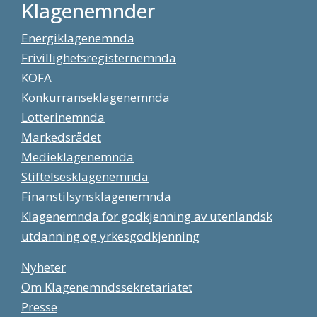
Klagenemnder
Energiklagenemnda
Frivillighetsregisternemnda
KOFA
Konkurranseklagenemnda
Lotterinemnda
Markedsrådet
Medieklagenemnda
Stiftelsesklagenemnda
Finanstilsynsklagenemnda
Klagenemnda for godkjenning av utenlandsk
utdanning og yrkesgodkjenning
Nyheter
Om Klagenemndssekretariatet
Presse