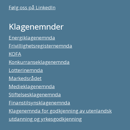
Følg oss på LinkedIn
Klagenemnder
Energiklagenemnda
Frivillighetsregisternemnda
KOFA
Konkurranseklagenemnda
Lotterinemnda
Markedsrådet
Medieklagenemnda
Stiftelsesklagenemnda
Finanstilsynsklagenemnda
Klagenemnda for godkjenning av utenlandsk
utdanning og yrkesgodkjenning