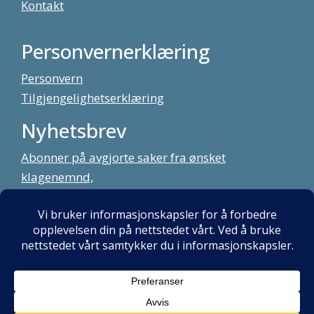
Kontakt
Personvernerklæring
Personvern
Tilgjengelighetserklæring
Nyhetsbrev
Abonner på avgjorte saker fra ønsket
klagenemnd,
meld deg på vårt nyhetsbrev
Alt innhold copyright Klagenemndssekretariatet. Utviklet av:
Mint
Media AS