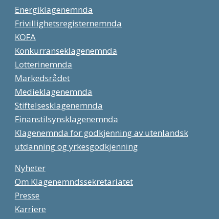
Energiklagenemnda
Frivillighetsregisternemnda
KOFA
Konkurranseklagenemnda
Lotterinemnda
Markedsrådet
Medieklagenemnda
Stiftelsesklagenemnda
Finanstilsynsklagenemnda
Klagenemnda for godkjenning av utenlandsk
utdanning og yrkesgodkjenning
Nyheter
Om Klagenemndssekretariatet
Presse
Karriere