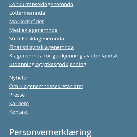
Konkurranseklagenemnda
Lotterinemnda
Markedsrådet
Medieklagenemnda
Stiftelsesklagenemnda
Finanstilsynsklagenemnda
Klagenemnda for godkjenning av utenlandsk
utdanning og yrkesgodkjenning
Nyheter
Om Klagenemndssekretariatet
Presse
Karriere
Kontakt
Personvernerklæring