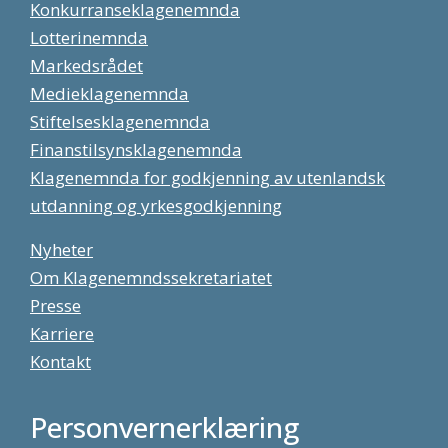
Konkurranseklagenemnda
Lotterinemnda
Markedsrådet
Medieklagenemnda
Stiftelsesklagenemnda
Finanstilsynsklagenemnda
Klagenemnda for godkjenning av utenlandsk
utdanning og yrkesgodkjenning
Nyheter
Om Klagenemndssekretariatet
Presse
Karriere
Kontakt
Personvernerklæring