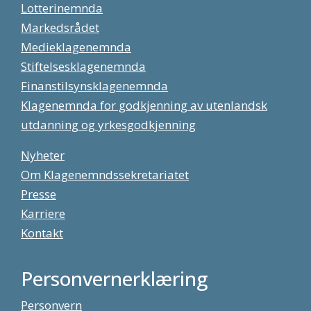
Lotterinemnda
Markedsrådet
Medieklagenemnda
Stiftelsesklagenemnda
Finanstilsynsklagenemnda
Klagenemnda for godkjenning av utenlandsk
utdanning og yrkesgodkjenning
Nyheter
Om Klagenemndssekretariatet
Presse
Karriere
Kontakt
Personvernerklæring
Personvern