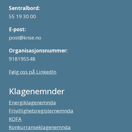
Sentralbord:
55 19 30 00
E-post:
post@knse.no
Organisasjonsnummer:
918195548
Følg oss på LinkedIn
Klagenemnder
Energiklagenemnda
Frivillighetsregisternemnda
KOFA
Konkurranseklagenemnda