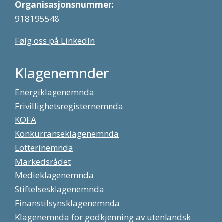
Organisasjonsnummer:
918195548
Følg oss på LinkedIn
Klagenemnder
Energiklagenemnda
Frivillighetsregisternemnda
KOFA
Konkurranseklagenemnda
Lotterinemnda
Markedsrådet
Medieklagenemnda
Stiftelsesklagenemnda
Finanstilsynsklagenemnda
Klagenemnda for godkjenning av utenlandsk