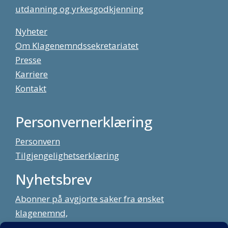
utdanning og yrkesgodkjenning
Nyheter
Om Klagenemndssekretariatet
Presse
Karriere
Kontakt
Personvernerklæring
Personvern
Tilgjengelighetserklæring
Nyhetsbrev
Abonner på avgjorte saker fra ønsket
klagenemnd,
meld deg på vårt nyhetsbrev