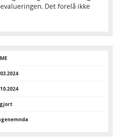
sevalueringen. Det forelå ikke
OME
.03.2024
.10.2024
gjort
agenemnda