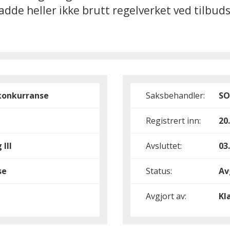
adde heller ikke brutt regelverket ved tilbud
konkurranse
Saksbehandler:
S
Registrert inn:
20
 III
Avsluttet:
03
se
Status:
Av
Avgjort av:
Kl