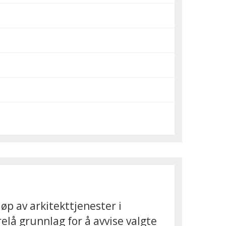
p av arkitekttjenester i
lå grunnlag for å avvise valgte