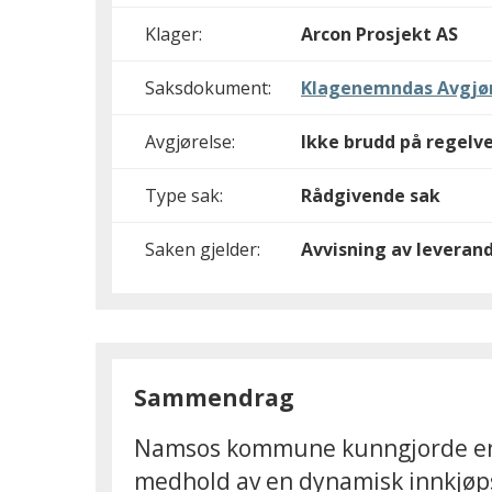
Klager:
Arcon Prosjekt AS
Saksdokument:
Klagenemndas Avgjø
Avgjørelse:
Ikke brudd på regelv
Type sak:
Rådgivende sak
Saken gjelder:
Avvisning av leverand
Sammendrag
Namsos kommune kunngjorde en ko
medhold av en dynamisk innkjøpso