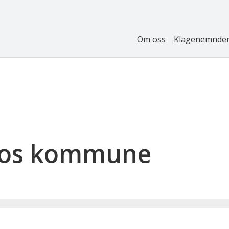
Om oss
Klagenemnde
sos kommune