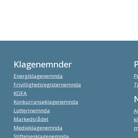
Klagenemnder
Energiklagenemnda
P
Frivillighetsregisternemnda
T
KOFA
Konkurranseklagenemnda
Lotterinemnda
A
Markedsrådet
k
Medieklagenemnda
m
Stiftelsesklagenemnda