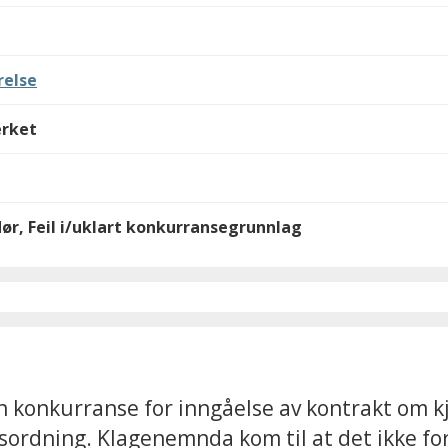
relse
erket
ør, Feil i/uklart konkurransegrunnlag
nkurranse for inngåelse av kontrakt om kjø
rdning. Klagenemnda kom til at det ikke fore