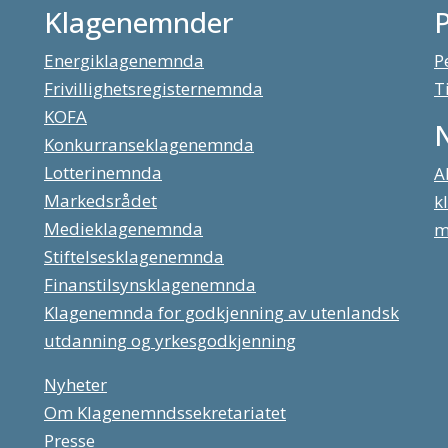
Klagenemnder
Energiklagenemnda
P
Frivillighetsregisternemnda
T
KOFA
Konkurranseklagenemnda
Lotterinemnda
A
Markedsrådet
k
Medieklagenemnda
m
Stiftelsesklagenemnda
Finanstilsynsklagenemnda
Klagenemnda for godkjenning av utenlandsk
utdanning og yrkesgodkjenning
Nyheter
Om Klagenemndssekretariatet
Presse