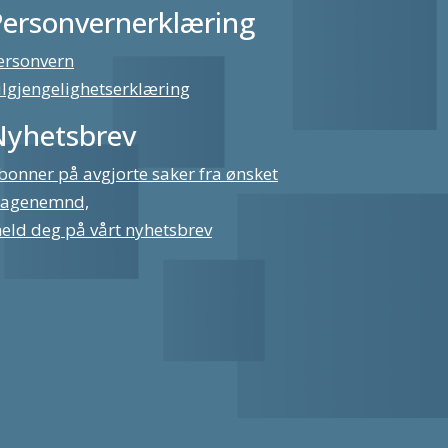
Personvernerklæring
ersonvern
ilgjengelighetserklæring
Nyhetsbrev
bonner på avgjorte saker fra ønsket
lagenemnd,
eld deg på vårt nyhetsbrev