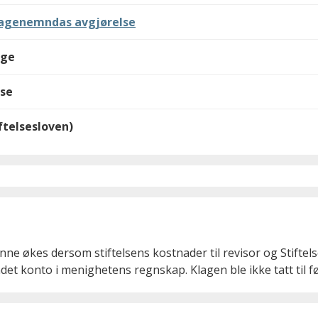
Klagenemndas avgjørelse
lge
lse
iftelsesloven)
e økes dersom stiftelsens kostnader til revisor og Stiftelses
et konto i menighetens regnskap. Klagen ble ikke tatt til f