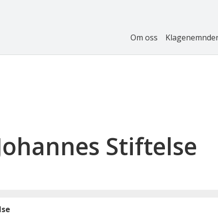
Om oss
Klagenemnde
Johannes Stiftelse
lse