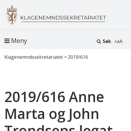
Meny
Søk
A
Klagenemndssekretariatet
>
2019/616
2019/616 Anne
Marta og John
Trondsens legat