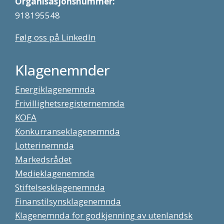
Organisasjonsnummer:
918195548
Følg oss på LinkedIn
Klagenemnder
Energiklagenemnda
Frivillighetsregisternemnda
KOFA
Konkurranseklagenemnda
Lotterinemnda
Markedsrådet
Medieklagenemnda
Stiftelsesklagenemnda
Finanstilsynsklagenemnda
Klagenemnda for godkjenning av utenlandsk