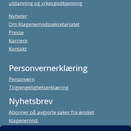
utdanning og yrkesgodkjenning
Nyheter
Om Klagenemndssekretariatet
Presse
Karriere
Kontakt
Personvernerklæring
Personvern
Tilgjengelighetserklæring
Nyhetsbrev
Abonner på avgjorte saker fra ønsket
klagenemnd,
meld deg på vårt nyhetsbrev