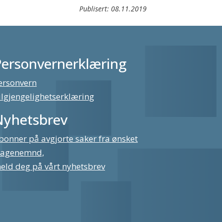
Publisert:
08.11.2019
Personvernerklæring
ersonvern
ilgjengelighetserklæring
Nyhetsbrev
bonner på avgjorte saker fra ønsket
lagenemnd,
eld deg på vårt nyhetsbrev