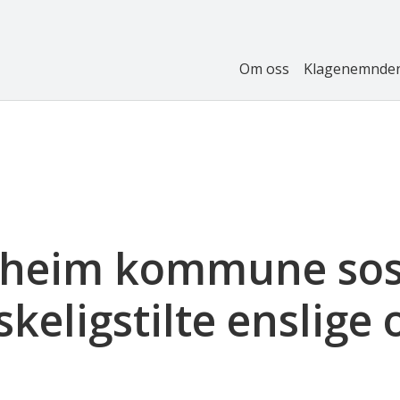
Om oss
Klagenemnde
heim kommune sosia
eligstilte enslige o