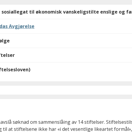
siallegat til økonomisk vanskeligstilte enslige og fam
das Avgjørelse
følge
telser
iftelsesloven)
 avslå søknad om sammenslåing av 14 stiftelser. Stiftelsestils
at stiftelsene ikke har «i det vesentlige likeartet formål», 