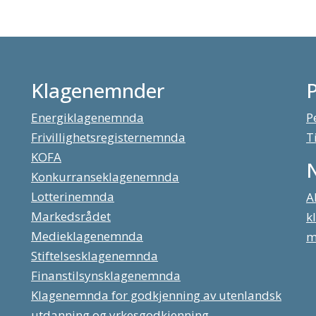
Klagenemnder
Energiklagenemnda
P
Frivillighetsregisternemnda
T
KOFA
Konkurranseklagenemnda
Lotterinemnda
A
Markedsrådet
k
Medieklagenemnda
m
Stiftelsesklagenemnda
Finanstilsynsklagenemnda
Klagenemnda for godkjenning av utenlandsk
utdanning og yrkesgodkjenning