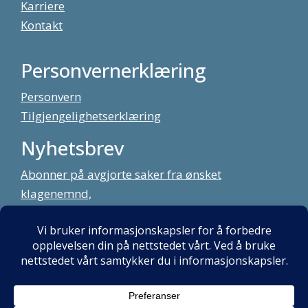
Karriere
Kontakt
Personvernerklæring
Personvern
Tilgjengelighetserklæring
Nyhetsbrev
Abonner på avgjorte saker fra ønsket
klagenemnd,
meld deg på vårt nyhetsbrev
Alt innhold copyright Klagenemndssekretariatet. Utviklet av:
Mint
Media AS