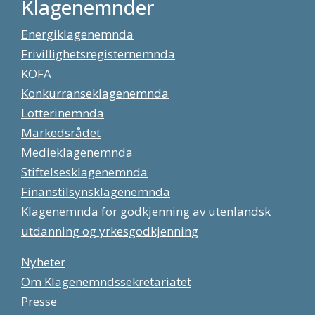
Klagenemnder
Energiklagenemnda
Frivillighetsregisternemnda
KOFA
Konkurranseklagenemnda
Lotterinemnda
Markedsrådet
Medieklagenemnda
Stiftelsesklagenemnda
Finanstilsynsklagenemnda
Klagenemnda for godkjenning av utenlandsk
utdanning og yrkesgodkjenning
Nyheter
Om Klagenemndssekretariatet
Presse