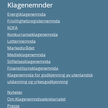
Klagenemnder
Energiklagenemnda
Frivillighetsregisternemnda
KOFA
Konkurranseklagenemnda
Lotterinemnda
Markedsrådet
Medieklagenemnda
Stiftelsesklagenemnda
Finanstilsynsklagenemnda
Klagenemnda for godkjenning av utenlandsk
utdanning og yrkesgodkjenning
Nyheter
Om Klagenemndssekretariatet
Presse