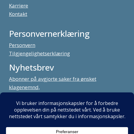
Karriere
Kontakt
Personvernerklæring
Personvern
Tilgjengelighetserklæring
Nyhetsbrev
Abonner på avgjorte saker fra ønsket
klagenemnd,
meld deg på vårt nyhetsbrev
Alt innhold copyright Klagenemndssekretariatet. Utviklet av:
Mint
Media AS