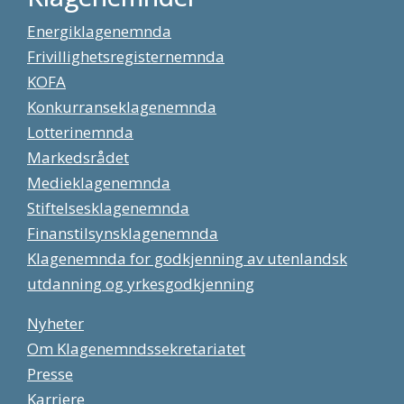
Energiklagenemnda
Frivillighetsregisternemnda
KOFA
Konkurranseklagenemnda
Lotterinemnda
Markedsrådet
Medieklagenemnda
Stiftelsesklagenemnda
Finanstilsynsklagenemnda
Klagenemnda for godkjenning av utenlandsk
utdanning og yrkesgodkjenning
Nyheter
Om Klagenemndssekretariatet
Presse
Karriere