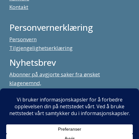
Kontakt
Personvernerklæring
Personvern
Tilgjengelighetserklæring
Nyhetsbrev
Abonner på avgjorte saker fra ønsket
klagenemnd,
meld deg på vårt nyhetsbrev
Alt innhold copyright Klagenemndssekretariatet. Utviklet av:
Mint
Media AS