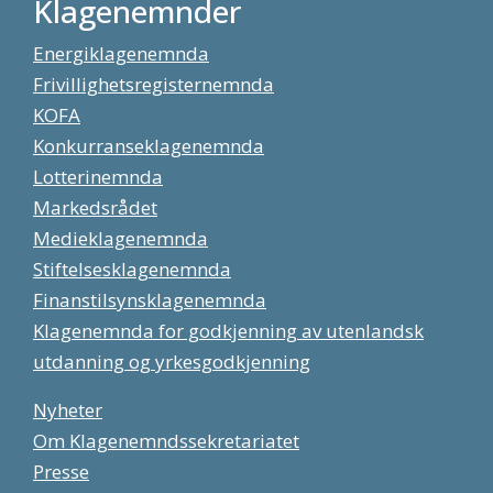
Klagenemnder
Energiklagenemnda
Frivillighetsregisternemnda
KOFA
Konkurranseklagenemnda
Lotterinemnda
Markedsrådet
Medieklagenemnda
Stiftelsesklagenemnda
Finanstilsynsklagenemnda
Klagenemnda for godkjenning av utenlandsk
utdanning og yrkesgodkjenning
Nyheter
Om Klagenemndssekretariatet
Presse