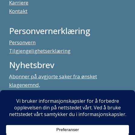
Karriere
Kontakt
Personvernerklæring
Personvern
Tilgjengelighetserklæring
Nyhetsbrev
Abonner på avgjorte saker fra ønsket
klagenemnd,
meld deg på vårt nyhetsbrev
Alt innhold copyright Klagenemndssekretariatet. Utviklet av:
Mint
Media AS