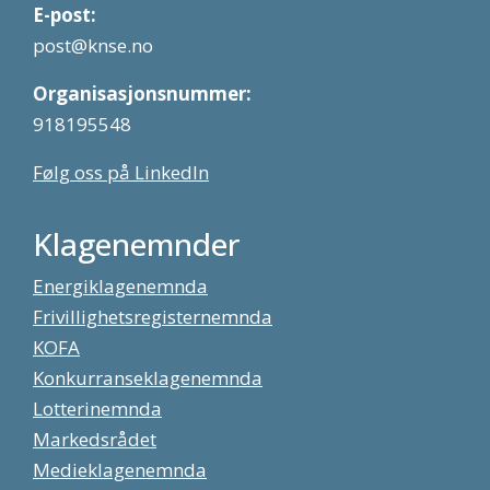
E-post:
post@knse.no
Organisasjonsnummer:
918195548
Følg oss på LinkedIn
Klagenemnder
Energiklagenemnda
Frivillighetsregisternemnda
KOFA
Konkurranseklagenemnda
Lotterinemnda
Markedsrådet
Medieklagenemnda