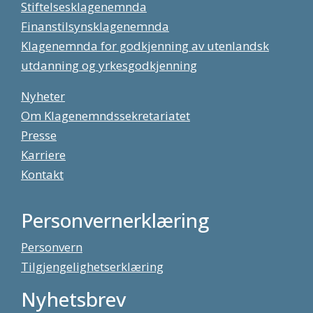
Stiftelsesklagenemnda
Finanstilsynsklagenemnda
Klagenemnda for godkjenning av utenlandsk
utdanning og yrkesgodkjenning
Nyheter
Om Klagenemndssekretariatet
Presse
Karriere
Kontakt
Personvernerklæring
Personvern
Tilgjengelighetserklæring
Nyhetsbrev