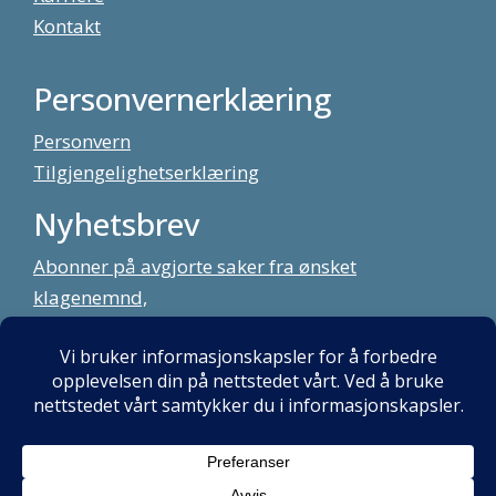
Kontakt
Personvernerklæring
Personvern
Tilgjengelighetserklæring
Nyhetsbrev
Abonner på avgjorte saker fra ønsket
klagenemnd,
meld deg på vårt nyhetsbrev
Alt innhold copyright Klagenemndssekretariatet. Utviklet av:
Mint
Media AS