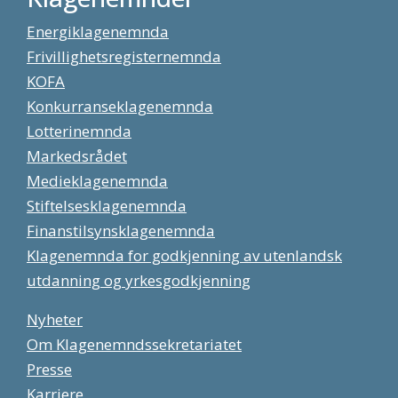
Energiklagenemnda
Frivillighetsregisternemnda
KOFA
Konkurranseklagenemnda
Lotterinemnda
Markedsrådet
Medieklagenemnda
Stiftelsesklagenemnda
Finanstilsynsklagenemnda
Klagenemnda for godkjenning av utenlandsk
utdanning og yrkesgodkjenning
Nyheter
Om Klagenemndssekretariatet
Presse
Karriere