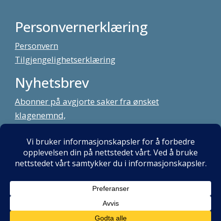
Personvernerklæring
Personvern
Tilgjengelighetserklæring
Nyhetsbrev
Abonner på avgjorte saker fra ønsket
klagenemnd,
meld deg på vårt nyhetsbrev
Alt innhold copyright Klagenemndssekretariatet. Utviklet av:
Mint
Media AS