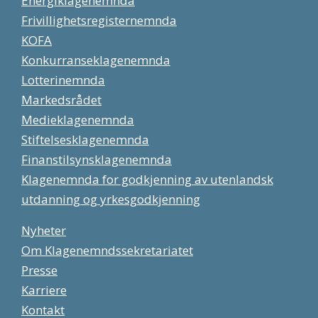
Energiklagenemnda
Frivillighetsregisternemnda
KOFA
Konkurranseklagenemnda
Lotterinemnda
Markedsrådet
Medieklagenemnda
Stiftelsesklagenemnda
Finanstilsynsklagenemnda
Klagenemnda for godkjenning av utenlandsk
utdanning og yrkesgodkjenning
Nyheter
Om Klagenemndssekretariatet
Presse
Karriere
Kontakt