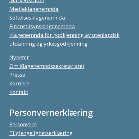
Markedsrådet
Medieklagenemnda
Stiftelsesklagenemnda
Finanstilsynsklagenemnda
Klagenemnda for godkjenning av utenlandsk
utdanning og yrkesgodkjenning
Nyheter
Om Klagenemndssekretariatet
Presse
Karriere
Kontakt
Personvernerklæring
Personvern
Tilgjengelighetserklæring