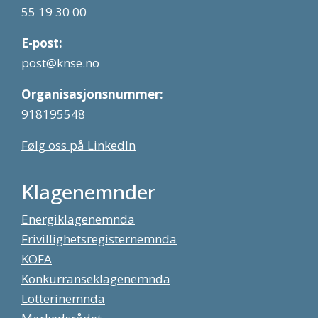
55 19 30 00
E-post:
post@knse.no
Organisasjonsnummer:
918195548
Følg oss på LinkedIn
Klagenemnder
Energiklagenemnda
Frivillighetsregisternemnda
KOFA
Konkurranseklagenemnda
Lotterinemnda