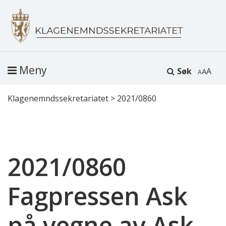
Meny
Søk
A
Klagenemndssekretariatet
>
2021/0860
2021/0860
Fagpressen Ask
på vegne av Ask