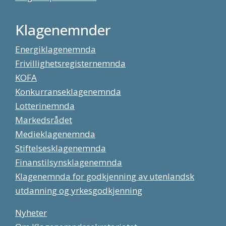
Klagenemnder
Energiklagenemnda
Frivillighetsregisternemnda
KOFA
Konkurranseklagenemnda
Lotterinemnda
Markedsrådet
Medieklagenemnda
Stiftelsesklagenemnda
Finanstilsynsklagenemnda
Klagenemnda for godkjenning av utenlandsk
utdanning og yrkesgodkjenning
Nyheter