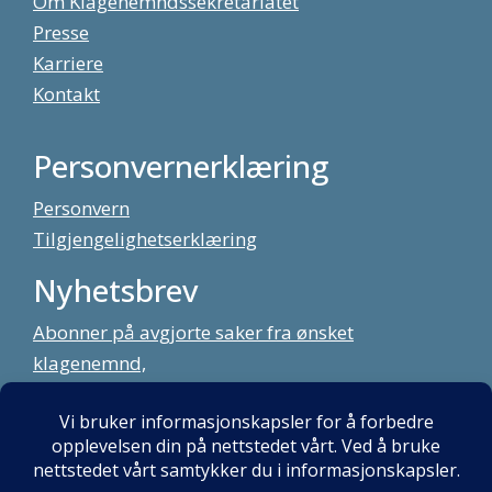
Om Klagenemndssekretariatet
Presse
Karriere
Kontakt
Personvernerklæring
Personvern
Tilgjengelighetserklæring
Nyhetsbrev
Abonner på avgjorte saker fra ønsket
klagenemnd,
meld deg på vårt nyhetsbrev
Alt innhold copyright Klagenemndssekretariatet. Utviklet av:
Mint