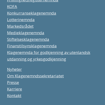
KOFA
Konkurranseklagenemnda
Lotterinemnda
Markedsrådet
Medieklagenemnda
Stiftelsesklagenemnda
Finanstilsynsklagenemnda
Klagenemnda for godkjenning av utenlandsk
utdanning og yrkesgodkjenning
Nyheter
Om Klagenemndssekretariatet
Presse
Karriere
Kontakt