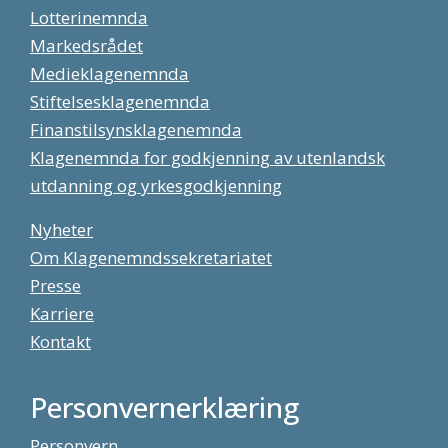
Lotterinemnda
Markedsrådet
Medieklagenemnda
Stiftelsesklagenemnda
Finanstilsynsklagenemnda
Klagenemnda for godkjenning av utenlandsk
utdanning og yrkesgodkjenning
Nyheter
Om Klagenemndssekretariatet
Presse
Karriere
Kontakt
Personvernerklæring
Personvern