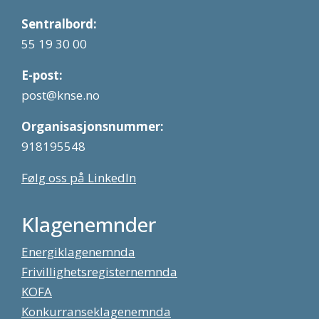
Sentralbord:
55 19 30 00
E-post:
post@knse.no
Organisasjonsnummer:
918195548
Følg oss på LinkedIn
Klagenemnder
Energiklagenemnda
Frivillighetsregisternemnda
KOFA
Konkurranseklagenemnda