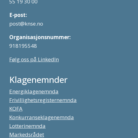
55 19 30 00
E-post:
post@knse.no
Organisasjonsnummer:
918195548
Følg oss på LinkedIn
Klagenemnder
Energiklagenemnda
Frivillighetsregisternemnda
KOFA
Konkurranseklagenemnda
Lotterinemnda
Markedsrådet