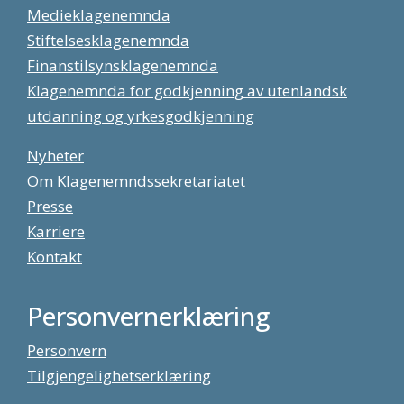
Medieklagenemnda
Stiftelsesklagenemnda
Finanstilsynsklagenemnda
Klagenemnda for godkjenning av utenlandsk
utdanning og yrkesgodkjenning
Nyheter
Om Klagenemndssekretariatet
Presse
Karriere
Kontakt
Personvernerklæring
Personvern
Tilgjengelighetserklæring