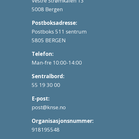
Vestre Strømkaien 13
5008 Bergen
Postboksadresse:
Postboks 511 sentrum
5805 BERGEN
Telefon:
Man-fre 10:00-14:00
Sentralbord:
55 19 30 00
E-post:
post@knse.no
Organisasjonsnummer:
918195548