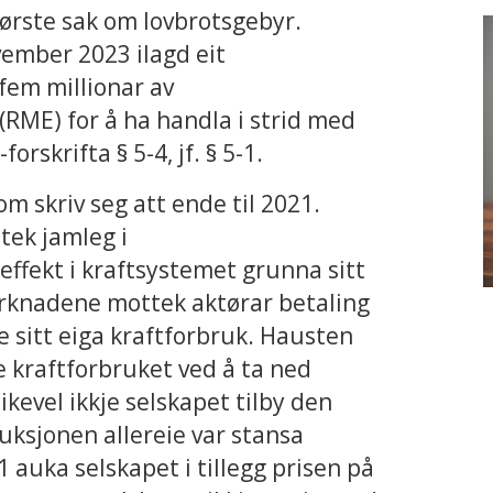
ørste sak om lovbrotsgebyr.
vember 2023 ilagd eit
fem millionar av
RME) for å ha handla i strid med
skrifta § 5-4, jf. § 5-1.
m skriv seg att ende til 2021.
tek jamleg i
effekt i kraftsystemet grunna sitt
arknadene mottek aktørar betaling
e sitt eiga kraftforbruk. Hausten
e kraftforbruket ved å ta ned
ikevel ikkje selskapet tilby den
ksjonen allereie var stansa
 auka selskapet i tillegg prisen på