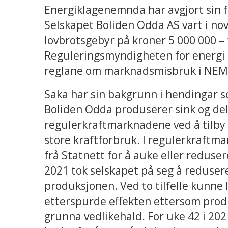
Energiklagenemnda har avgjort sin f
Selskapet Boliden Odda AS vart i no
lovbrotsgebyr på kroner 5 000 000 – 
Reguleringsmyndigheten for energi (
reglane om marknadsmisbruk i NEM-for
Saka har sin bakgrunn i hendingar so
Boliden Odda produserer sink og del
regulerkraftmarknadene ved å tilby 
store kraftforbruk. I regulerkraftm
frå Statnett for å auke eller reduser
2021 tok selskapet på seg å reduser
produksjonen. Ved to tilfelle kunne l
etterspurde effekten ettersom produ
grunna vedlikehald. For uke 42 i 2021