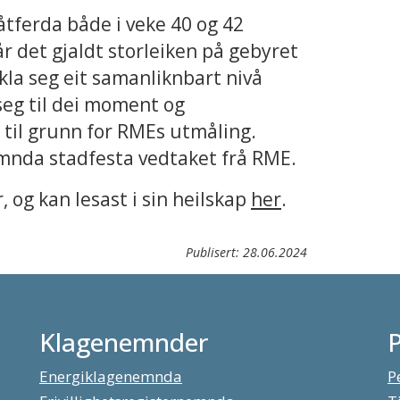
åtferda både i veke 40 og 42
 det gjaldt storleiken på gebyret
ikla seg eit samanliknbart nivå
seg til dei moment og
til grunn for RMEs utmåling.
 nemnda stadfesta vedtaket frå RME.
, og kan lesast i sin heilskap
her
.
Publisert:
28.06.2024
Klagenemnder
Energiklagenemnda
P