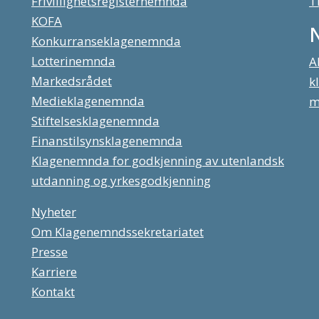
Frivillighetsregisternemnda
T
KOFA
Konkurranseklagenemnda
Lotterinemnda
A
Markedsrådet
k
Medieklagenemnda
m
Stiftelsesklagenemnda
Finanstilsynsklagenemnda
Klagenemnda for godkjenning av utenlandsk
utdanning og yrkesgodkjenning
Nyheter
Om Klagenemndssekretariatet
Presse
Karriere
Kontakt