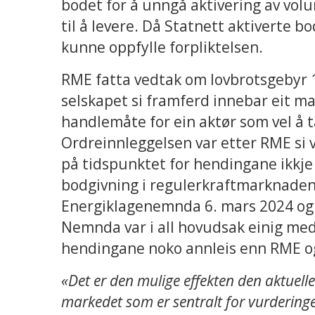
bodet for å unngå aktivering av volu
til å levere. Då Statnett aktiverte bo
kunne oppfylle forpliktelsen.
RME fatta vedtak om lovbrotsgebyr 
selskapet si framferd innebar eit ma
handlemåte for ein aktør som vel å 
Ordreinnleggelsen var etter RME si v
på tidspunktet for hendingane ikkje
bodgivning i regulerkraftmarknaden
Energiklagenemnda 6. mars 2024 og v
Nemnda var i all hovudsak einig me
hendingane noko annleis enn RME og
«Det er den mulige effekten den aktuell
markedet som er sentralt for vurdering