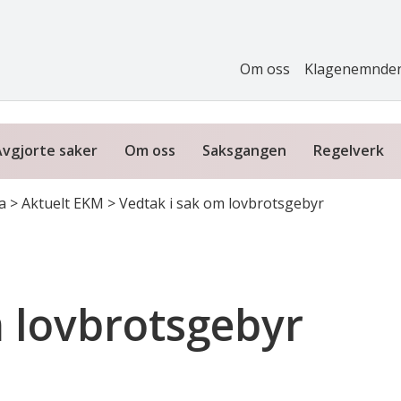
Om oss
Klagenemnde
Avgjorte saker
Om oss
Saksgangen
Regelverk
a
>
Aktuelt EKM
>
Vedtak i sak om lovbrotsgebyr
m lovbrotsgebyr