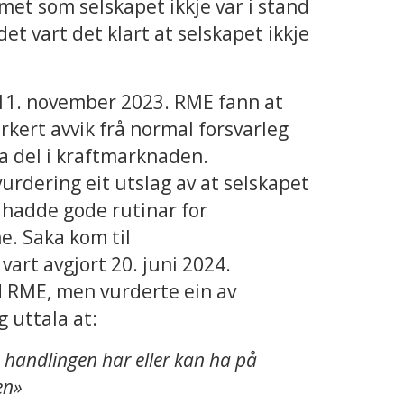
met som selskapet ikkje var i stand
det vart det klart at selskapet ikkje
11. november 2023. RME fann at
rkert avvik frå normal forsvarleg
ta del i kraftmarknaden.
urdering eit utslag av at selskapet
 hadde gode rutinar for
e. Saka kom til
art avgjort 20. juni 2024.
d RME, men vurderte ein av
 uttala at:
e handlingen har eller kan ha på
en»