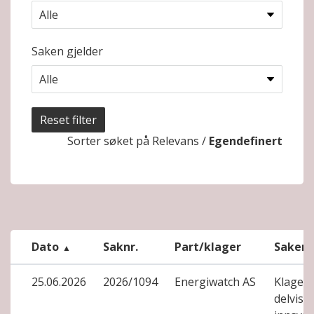
Saken gjelder
Reset filter
Sorter søket på
Relevans
/
Egendefinert
Dato
Saknr.
Part/klager
Saken 
25.06.2026
2026/1094
Energiwatch AS
Klage på
delvis 