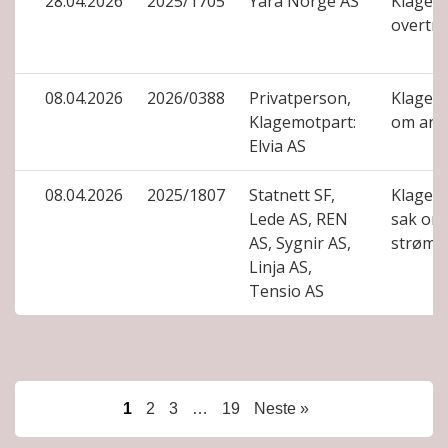
28.04.2026
2025/1705
Yara Norge AS
Klage 
overtr
08.04.2026
2026/0388
Privatperson,
Klage o
Klagemotpart:
om anl
Elvia AS
08.04.2026
2025/1807
Statnett SF,
Klage o
Lede AS, REN
sak om
AS, Sygnir AS,
strømti
Linja AS,
Tensio AS
1
2
3
…
19
Neste »