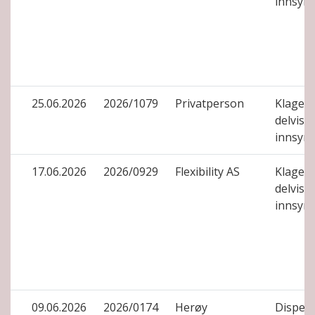
innsyn
25.06.2026
2026/1079
Privatperson
Klage på
delvis 
innsyn
17.06.2026
2026/0929
Flexibility AS
Klage på
delvis 
innsyn
09.06.2026
2026/0174
Herøy
Dispens