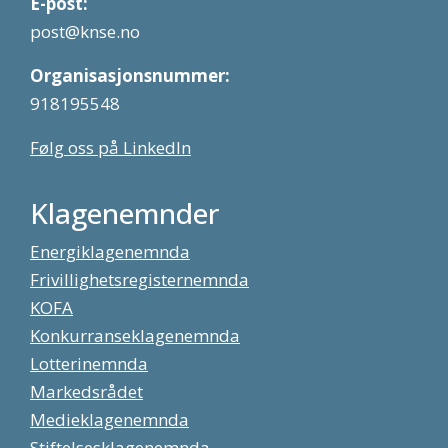
E-post:
post@knse.no
Organisasjonsnummer:
918195548
Følg oss på LinkedIn
Klagenemnder
Energiklagenemnda
Frivillighetsregisternemnda
KOFA
Konkurranseklagenemnda
Lotterinemnda
Markedsrådet
Medieklagenemnda
Stiftelsesklagenemnda