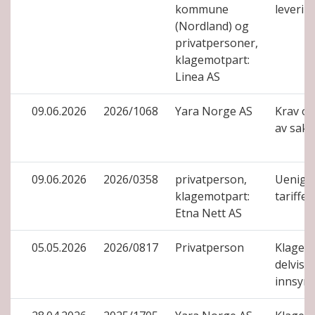
kommune
leverin
(Nordland) og
privatpersoner,
klagemotpart:
Linea AS
09.06.2026
2026/1068
Yara Norge AS
Krav o
av sak
09.06.2026
2026/0358
privatperson,
Uenigh
klagemotpart:
tariffer
Etna Nett AS
05.05.2026
2026/0817
Privatperson
Klage på
delvis 
innsyn