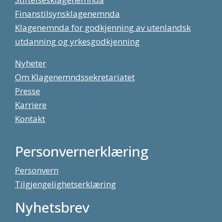
Finanstilsynsklagenemnda
Klagenemnda for godkjenning av utenlandsk
utdanning og yrkesgodkjenning
Nyheter
Om Klagenemndssekretariatet
Presse
Karriere
Kontakt
Personvernerklæring
Personvern
Tilgjengelighetserklæring
Nyhetsbrev