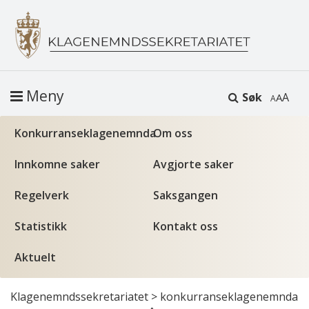
Meny
Søk
A
Konkurranseklagenemnda
Om oss
Innkomne saker
Avgjorte saker
Regelverk
Saksgangen
Statistikk
Kontakt oss
Aktuelt
Klagenemndssekretariatet
>
konkurranseklagenemnda