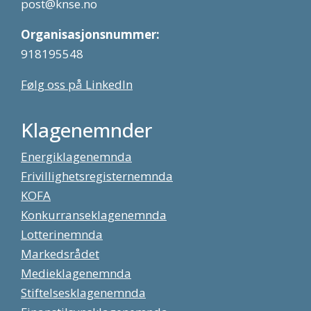
post@knse.no
Organisasjonsnummer:
918195548
Følg oss på LinkedIn
Klagenemnder
Energiklagenemnda
Frivillighetsregisternemnda
KOFA
Konkurranseklagenemnda
Lotterinemnda
Markedsrådet
Medieklagenemnda
Stiftelsesklagenemnda