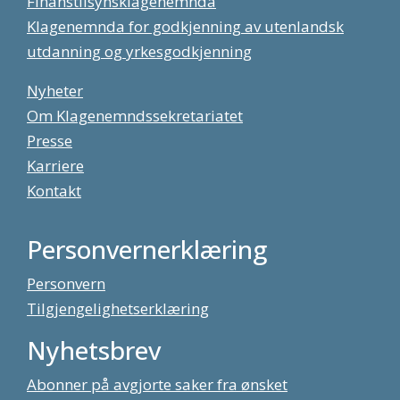
Finanstilsynsklagenemnda
Klagenemnda for godkjenning av utenlandsk
utdanning og yrkesgodkjenning
Nyheter
Om Klagenemndssekretariatet
Presse
Karriere
Kontakt
Personvernerklæring
Personvern
Tilgjengelighetserklæring
Nyhetsbrev
Abonner på avgjorte saker fra ønsket