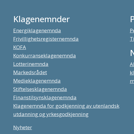
Klagenemnder
Energiklagenemnda
P
Frivillighetsregisternemnda
T
KOFA
Konkurranseklagenemnda
Lotterinemnda
A
Markedsrådet
k
Medieklagenemnda
m
Stiftelsesklagenemnda
Finanstilsynsklagenemnda
Klagenemnda for godkjenning av utenlandsk
utdanning og yrkesgodkjenning
Nyheter