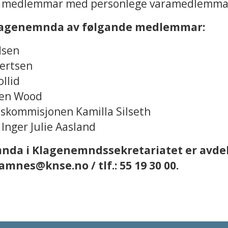
ste medlemmar med personlege varamedlemma
esklagenemnda av følgande medlemmar:
dsen
ertsen
llid
sen Wood
eskommisjonen Kamilla Silseth
nger Julie Aasland
mnda i Klagenemndssekretariatet er avde
tamnes@knse.no
/ tlf.: 55 19 30 00.