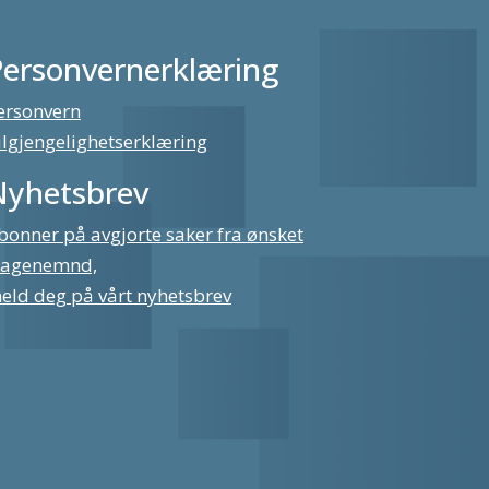
Personvernerklæring
ersonvern
ilgjengelighetserklæring
Nyhetsbrev
bonner på avgjorte saker fra ønsket
lagenemnd,
eld deg på vårt nyhetsbrev