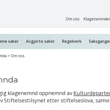
Om oss
Klagenemnde
mne saker
Avgjorte saker
Regelverk
Saksgange
mnda
>
Om oss
emnda
engig klagenemnd oppnemnd av
Kulturdepart
 Stiftelsestilsynet etter stiftelseslova, samv