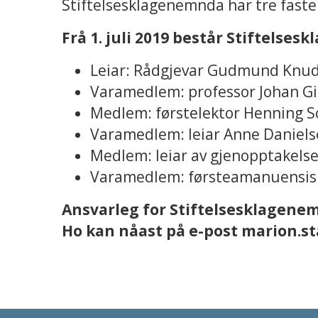
Stiftelsesklagenemnda har tre fa
Frå 1. juli 2019 består Stiftels
Leiar: Rådgjevar Gudmund Knu
Varamedlem: professor Johan Gi
Medlem: førstelektor Henning So
Varamedlem: leiar Anne Daniel
Medlem: leiar av gjenopptakels
Varamedlem: førsteamanuensis I
Ansvarleg for Stiftelsesklagene
Ho kan nåast på e-post
marion.s