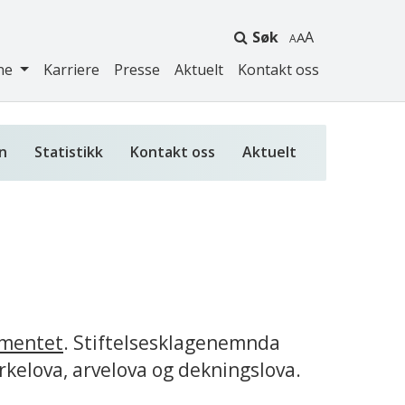
Søk
A
ne
Karriere
Presse
Aktuelt
Kontakt oss
n
Statistikk
Kontakt oss
Aktuelt
ementet
. Stiftelsesklagenemnda
irkelova, arvelova og dekningslova.