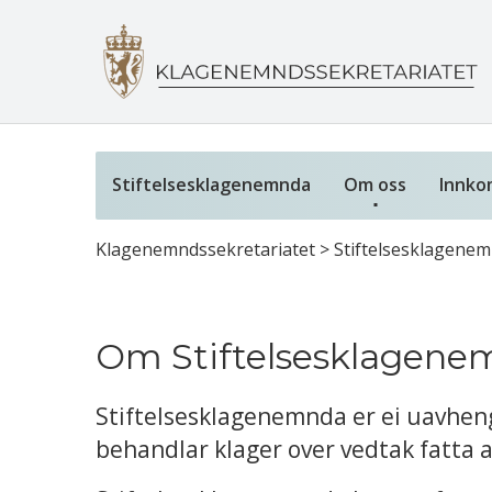
Stiftelsesklagenemnda
Om oss
Innko
Klagenemndssekretariatet
>
Stiftelsesklagene
Om Stiftelsesklagen
Stiftelsesklagenemnda er ei uavh
behandlar klager over vedtak fatta av