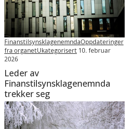
Finanstilsynsklagenemnda
Oppdateringer
fra organet
Ukategorisert
10. februar
2026
Leder av
Finanstilsynsklagenemnda
trekker seg