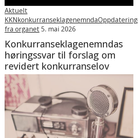
Aktuelt
KKN
konkurranseklagenemnda
Oppdatering
fra organet
5. mai 2026
Konkurranseklagenemndas
høringssvar til forslag om
revidert konkurranselov