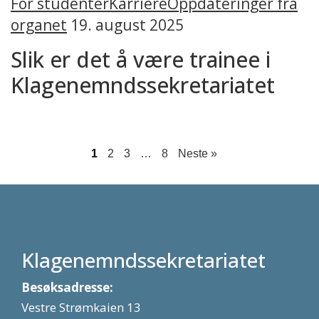
For studenter
Karriere
Oppdateringer fra
organet
19. august 2025
Slik er det å være trainee i
Klagenemndssekretariatet
1
2
3
…
8
Neste »
Klagenemndssekretariatet
Besøksadresse:
Vestre Strømkaien 13