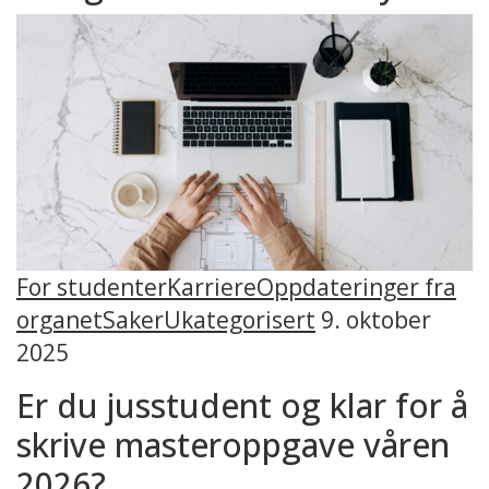
For studenter
Karriere
Oppdateringer fra
organet
Saker
Ukategorisert
9. oktober
2025
Er du jusstudent og klar for å
skrive masteroppgave våren
2026?