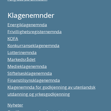
Klagenemnder
Energiklagenemnda
Frivillighetsregisternemnda
KOFA
Konkurranseklagenemnda
Lotterinemnda
Markedsrådet
Medieklagenemnda
Stiftelsesklagenemnda
Finanstilsynsklagenemnda
Klagenemnda for godkjenning av utenlandsk
utdanning og yrkesgodkjenning
Nyheter