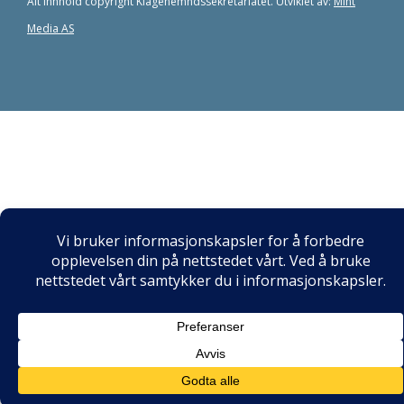
Alt innhold copyright Klagenemndssekretariatet. Utviklet av:
Mint
Media AS