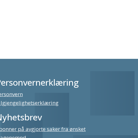
Personvernerklæring
ersonvern
ilgjengelighetserklæring
Nyhetsbrev
bonner på avgjorte saker fra ønsket
lagenemnd,