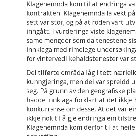
Klagenemnda kom til at endringa var
kontrakten. Klagenemnda la vekt på 
sett var stor, og på at roden vart u
inngått. I vurderinga viste klagene
same mengder som da tenestene sist 
innklaga med rimelege undersøking
for vintervedlikehaldstenester var s
Dei tilførte områda låg i tett nærle
kunngjeringa, men dei var spreidd u
seg. På grunn av den geografiske plas
hadde innklaga forklart at det ikkje
konkurranse om desse. At det var ein
ikkje nok til å gje endringa ein tilst
Klagenemnda kom derfor til at heile 