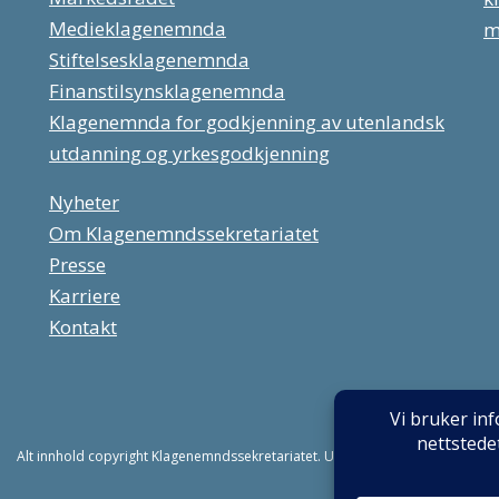
Medieklagenemnda
m
Stiftelsesklagenemnda
Finanstilsynsklagenemnda
Klagenemnda for godkjenning av utenlandsk
utdanning og yrkesgodkjenning
Nyheter
Om Klagenemndssekretariatet
Presse
Karriere
Kontakt
Alt innhold copyright Klagenemndssekretariatet. Utviklet av:
Mint Media AS