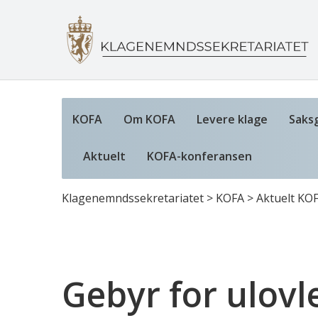
KOFA
Om KOFA
Levere klage
Saks
Aktuelt
KOFA-konferansen
Klagenemndssekretariatet
>
KOFA
>
Aktuelt KO
Gebyr for ulovl