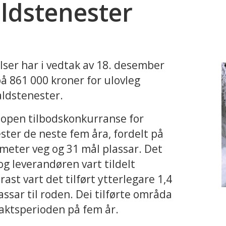
ldstenester
lser har i vedtak av 18. desember
å 861 000 kroner for ulovleg
aldstenester.
open tilbodskonkurranse for
ster de neste fem åra, fordelt på
lometer veg og 31 mål plassar. Det
og leverandøren vart tildelt
ast vart det tilført ytterlegare 1,4
ssar til roden. Dei tilførte områda
traktsperioden på fem år.