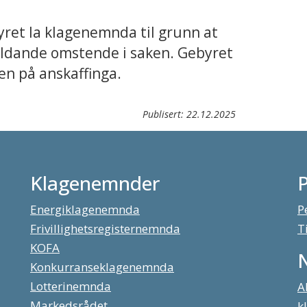
yret la klagenemnda til grunn at
mildande omstende i saken. Gebyret
ien på anskaffinga.
Publisert:
22.12.2025
Klagenemnder
Energiklagenemnda
P
Frivillighetsregisternemnda
T
KOFA
Konkurranseklagenemnda
Lotterinemnda
A
Markedsrådet
k