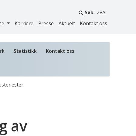
Søk
A
ne
Karriere
Presse
Aktuelt
Kontakt oss
rk
Statistikk
Kontakt oss
ldstenester
g av