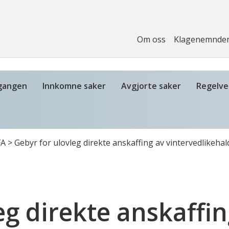
Om oss
Klagenemnde
gangen
Innkomne saker
Avgjorte saker
Regelve
FA
>
Gebyr for ulovleg direkte anskaffing av vintervedlikeha
eg direkte anskaffin