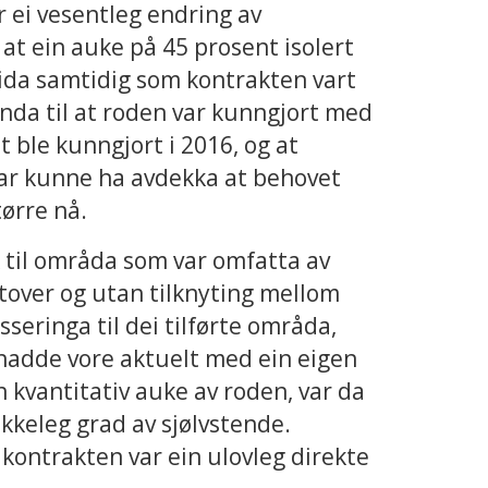
 ei vesentleg endring av
at ein auke på 45 prosent isolert
tvida samtidig som kontrakten vart
mnda til at roden var kunngjort med
ble kunngjort i 2016, og at
ar kunne ha avdekka at behovet
tørre nå.
ik til områda som var omfatta av
tover og utan tilknyting mellom
seringa til dei tilførte områda,
 hadde vore aktuelt med ein eigen
 kvantitativ auke av roden, var da
rekkeleg grad av sjølvstende.
kontrakten var ein ulovleg direkte