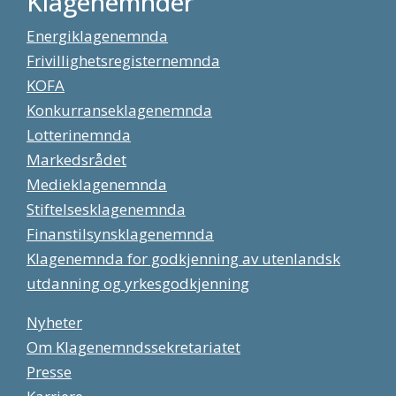
Klagenemnder
Energiklagenemnda
Frivillighetsregisternemnda
KOFA
Konkurranseklagenemnda
Lotterinemnda
Markedsrådet
Medieklagenemnda
Stiftelsesklagenemnda
Finanstilsynsklagenemnda
Klagenemnda for godkjenning av utenlandsk
utdanning og yrkesgodkjenning
Nyheter
Om Klagenemndssekretariatet
Presse