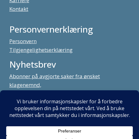
Karriere
Kontakt
Personvernerklæring
Personvern
Tilgjengelighetserklæring
Nyhetsbrev
Abonner på avgjorte saker fra ønsket
klagenemnd,
meld deg på vårt nyhetsbrev
Alt innhold copyright Klagenemndssekretariatet. Utviklet av:
Mint
Media AS