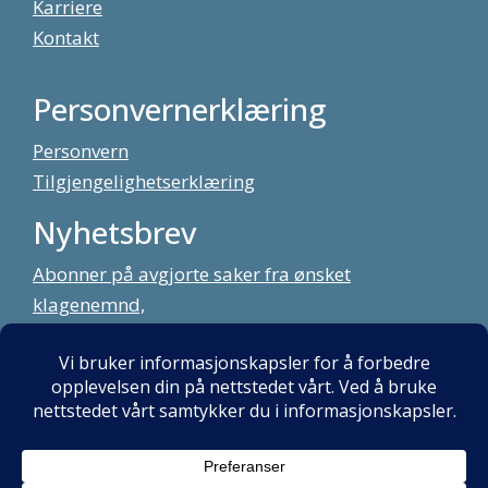
Karriere
Kontakt
Personvernerklæring
Personvern
Tilgjengelighetserklæring
Nyhetsbrev
Abonner på avgjorte saker fra ønsket
klagenemnd,
meld deg på vårt nyhetsbrev
Alt innhold copyright Klagenemndssekretariatet. Utviklet av:
Mint
Media AS