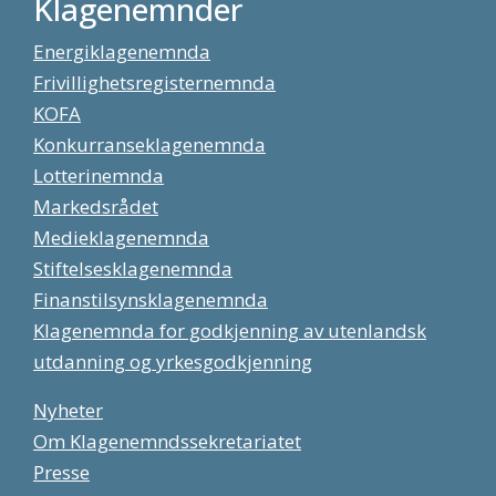
Klagenemnder
Energiklagenemnda
Frivillighetsregisternemnda
KOFA
Konkurranseklagenemnda
Lotterinemnda
Markedsrådet
Medieklagenemnda
Stiftelsesklagenemnda
Finanstilsynsklagenemnda
Klagenemnda for godkjenning av utenlandsk
utdanning og yrkesgodkjenning
Nyheter
Om Klagenemndssekretariatet
Presse