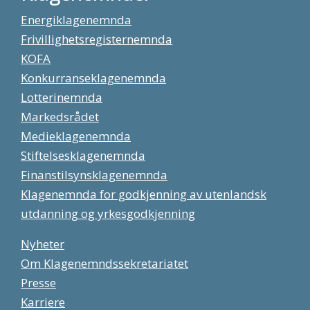
Energiklagenemnda
Frivillighetsregisternemnda
KOFA
Konkurranseklagenemnda
Lotterinemnda
Markedsrådet
Medieklagenemnda
Stiftelsesklagenemnda
Finanstilsynsklagenemnda
Klagenemnda for godkjenning av utenlandsk
utdanning og yrkesgodkjenning
Nyheter
Om Klagenemndssekretariatet
Presse
Karriere