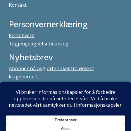
Kontakt
Personvernerklæring
Personvern
Tilgjengelighetserklæring
Nyhetsbrev
Abonner på avgjorte saker fra ønsket
klagenemnd,
meld deg på vårt nyhetsbrev
Alt innhold copyright Klagenemndssekretariatet. Utviklet av:
Mint
Media AS