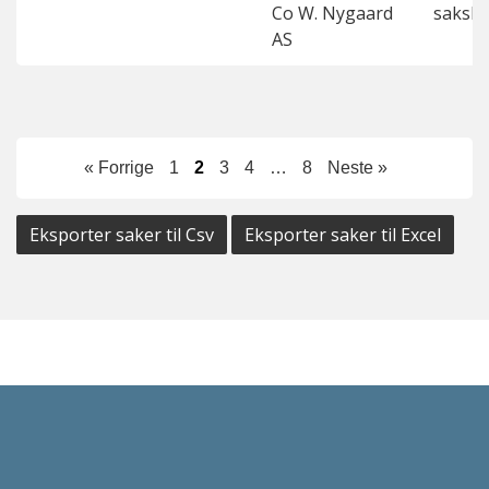
Co W. Nygaard
saksk
AS
« Forrige
1
2
3
4
…
8
Neste »
Eksporter saker til Csv
Eksporter saker til Excel