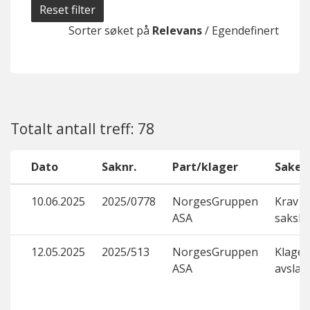
Reset filter
Sorter søket på
Relevans
/
Egendefinert
Totalt antall treff: 78
Dato
Saknr.
Part/klager
Saken
10.06.2025
2025/0778
NorgesGruppen
Krav o
ASA
saksk
12.05.2025
2025/513
NorgesGruppen
Klage p
ASA
avslag