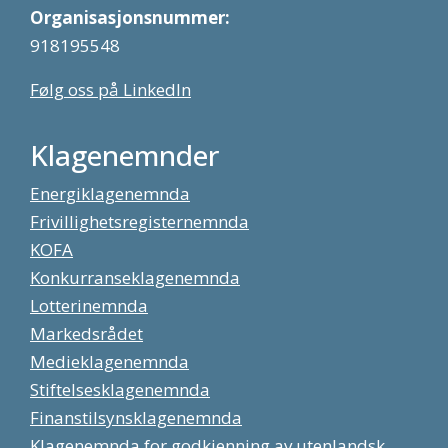
Organisasjonsnummer:
918195548
Følg oss på LinkedIn
Klagenemnder
Energiklagenemnda
Frivillighetsregisternemnda
KOFA
Konkurranseklagenemnda
Lotterinemnda
Markedsrådet
Medieklagenemnda
Stiftelsesklagenemnda
Finanstilsynsklagenemnda
Klagenemnda for godkjenning av utenlandsk