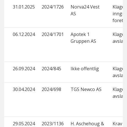
31.01.2025
2024/1726
Norva24 Vest
Klage 
AS
inngr
foret
06.12.2024
2024/1701
Apotek 1
Klage p
Gruppen AS
avslag
26.09.2024
2024/845
Ikke offentlig
Klage p
avslag
30.04.2024
2024/698
TGS Newco AS
Klage p
avslag
29.05.2024
2023/1136
H. Aschehoug &
Krav o