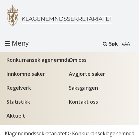
Meny
Søk
A
Konkurranseklagenemnda
Om oss
Innkomne saker
Avgjorte saker
Regelverk
Saksgangen
Statistikk
Kontakt oss
Aktuelt
Klagenemndssekretariatet
>
Konkurranseklagenemnda