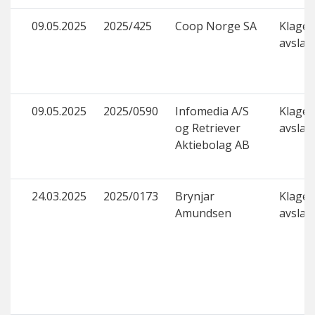
09.05.2025
2025/425
Coop Norge SA
Klage p
avslag
09.05.2025
2025/0590
Infomedia A/S
Klage p
og Retriever
avslag
Aktiebolag AB
24.03.2025
2025/0173
Brynjar
Klage p
Amundsen
avslag