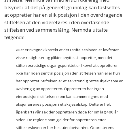
tilsynet i at det på generelt grunnlag kan fastsettes
at oppretter har en slik posisjon i den overdragende
stiftelsen at den videreføres i den overtakende
stiftelsen ved sammenslåing. Nemnda uttalte
følgende:
«Det er riktignok korrekt at det i stiftelsesloven er lovfestet
visse rettigheter og plikter knyttet til oppretter, men det
stiftelsesrettslige utgangspunktet er likevel at oppretteren
ikke har noen sentral posisjon i den stiftelsen han eller hun
har opprettet. Stiftelsen er et selvstendig rettssubjekt som er
uavhengig av oppretteren. Oppretteren har ingen
eierposisjon i stiftelsen som kan sammenlignes med
aksjonærenes posisjon i et aksjeselskap. Dette er helt
åpenbart i vår sak der oppretteren døde for om lag 400 år
siden. De reglene som gjelder for oppretteren etter
stiftelsesloven er her helt uten betydning. Oppretterens