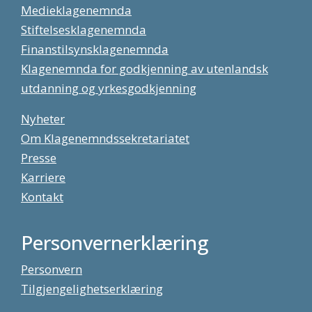
Medieklagenemnda
Stiftelsesklagenemnda
Finanstilsynsklagenemnda
Klagenemnda for godkjenning av utenlandsk
utdanning og yrkesgodkjenning
Nyheter
Om Klagenemndssekretariatet
Presse
Karriere
Kontakt
Personvernerklæring
Personvern
Tilgjengelighetserklæring