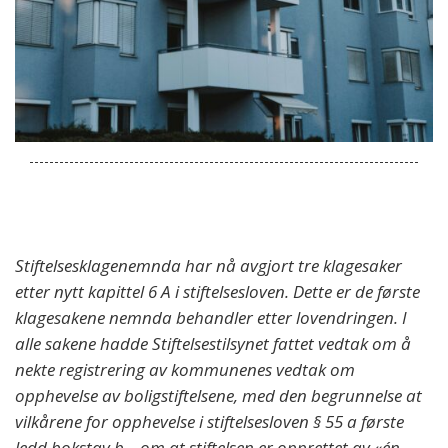
Stiftelsesklagenemnda har nå avgjort tre klagesaker
etter nytt kapittel 6 A i stiftelsesloven. Dette er de første
klagesakene nemnda behandler etter lovendringen. I
alle sakene hadde Stiftelsestilsynet fattet vedtak om å
nekte registrering av kommunenes vedtak om
opphevelse av boligstiftelsene, med den begrunnelse at
vilkårene for opphevelse i stiftelsesloven § 55 a første
ledd bokstav b – om at stiftelsen er opprettet av «én