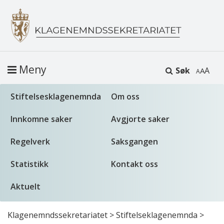
Meny
Søk
A
Stiftelsesklagenemnda
Om oss
Innkomne saker
Avgjorte saker
Regelverk
Saksgangen
Statistikk
Kontakt oss
Aktuelt
Klagenemndssekretariatet
>
Stiftelseklagenemnda
>