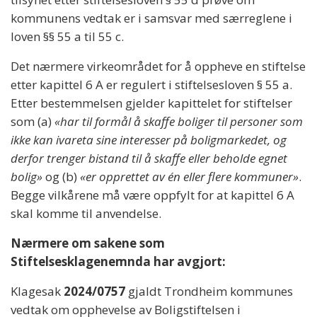
kommunens vedtak er i samsvar med særreglene i
loven §§ 55 a til 55 c.
Det nærmere virkeområdet for å oppheve en stiftelse
etter kapittel 6 A er regulert i stiftelsesloven § 55 a.
Etter bestemmelsen gjelder kapittelet for stiftelser
som (a)
«har til formål å skaffe boliger til personer som
ikke kan ivareta sine interesser på boligmarkedet, og
derfor trenger bistand til å skaffe eller beholde egnet
bolig»
og (b)
«er opprettet av én eller flere kommuner»
.
Begge vilkårene må være oppfylt for at kapittel 6 A
skal komme til anvendelse.
Nærmere om sakene som
Stiftelsesklagenemnda har avgjort:
Klagesak
2024/0757
gjaldt Trondheim kommunes
vedtak om opphevelse av Boligstiftelsen i