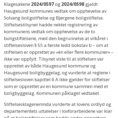
Klagesakene
2024/0597
og
2024/0598
gjaldt
Haugesund kommunes vedtak om opphevelse av
Solvang boligstiftelse og Bjørgene boligstiftelse.
Stiftelsestilsynet hadde nektet registrering av
kommunens vedtak om opphevelse av de to
boligstiftelsene, med den begrunnelse at vilkåret i
stiftelsesloven § 55 a første ledd bokstav b – om at
stiftelsen er opprettet av «én eller flere kommuner» –
ikke var oppfylt. Tilsynet viste til at stiftelsen var
opprettet av både Haugesund kommune og
Haugesund boligbyggelag, og vurderte at reglene i
stiftelsesloven kapittel 6 A ikke gjelder for stiftelser
som er opprettet av en kommune sammen med et
boligbyggelag. Kommunen påklaget vedtaket.
Stiftelsesklagenemnda vurderte at lovens ordlyd og
departementets uttalelser i lovforarbeidene var klar
på at boligstiftelser som hadde andre opprettere