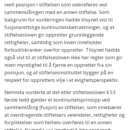
reell posisjon i stiftelsen som videreføres ved
sammenslåingen med en annen stiftelse. Som
bakgrunn for vurderingen hadde tilsynet vist til
fusjonsrettslige kontinuitetsbetraktninger, og at
stiftelsesloven gir oppretter grunnleggende
rettigheter, samtidig som loven inneholder
forbud/skranker overfor oppretter. Tilsynet hadde
også vist til at stiftelsesloven ikke har regler som gir
noen myndighet til å fjerne en oppretter fra sin
posisjon, og at stiftelsesinstituttet bygger på en
respekt for oppretters vilje i et evighetsperspektiv.
Nemnda vurderte at det etter stiftelsesloven § 53
første ledd gjelder et kontinuitetsprinsipp ved
sammenslåing (fusjon) av stiftelser, som innebærer
at overdragende stiftelsers «eiendeler, rettigheter og
forpliktelser som helhet» overføres til en annen
stiftelse. Nemnda var imidlertid ikke enig med