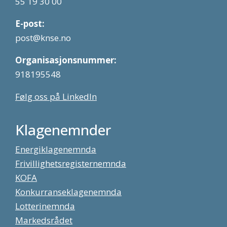
55 19 30 00
E-post:
post@knse.no
Organisasjonsnummer:
918195548
Følg oss på LinkedIn
Klagenemnder
Energiklagenemnda
Frivillighetsregisternemnda
KOFA
Konkurranseklagenemnda
Lotterinemnda
Markedsrådet