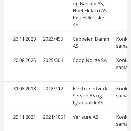
og Bærum AS,
Hoel Elektro AS,
Røa Elektriske
AS
23.11.2023
2023/455
Cappelen Damm
Konku
AS
samar
20.08.2025
2025/504
Coop Norge SA
Konku
samar
31.08.2018
2018/112
Elektronettverk
Konku
Service AS og
samar
Lysteknikk AS
25.11.2021
2021/1051
Verisure AS
Konku
samar