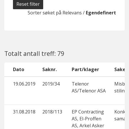
Reset filter
Sorter søket på
Relevans
/
Egendefinert
Totalt antall treff: 79
Dato
Saknr.
Part/klager
Saken
19.06.2019
2019/34
Telenor
Misbr
AS/Telenor ASA
stiling
31.08.2018
2018/113
EP Contracting
Konku
AS, El-Proffen
samar
AS, Arkel Asker