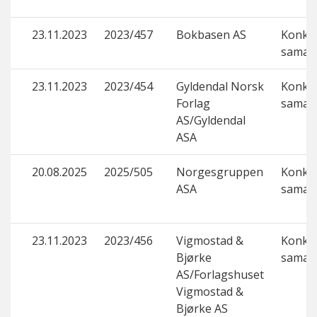
23.11.2023
2023/457
Bokbasen AS
Konku
samar
23.11.2023
2023/454
Gyldendal Norsk
Konku
Forlag
samar
AS/Gyldendal
ASA
20.08.2025
2025/505
Norgesgruppen
Konku
ASA
samar
23.11.2023
2023/456
Vigmostad &
Konku
Bjørke
samar
AS/Forlagshuset
Vigmostad &
Bjørke AS