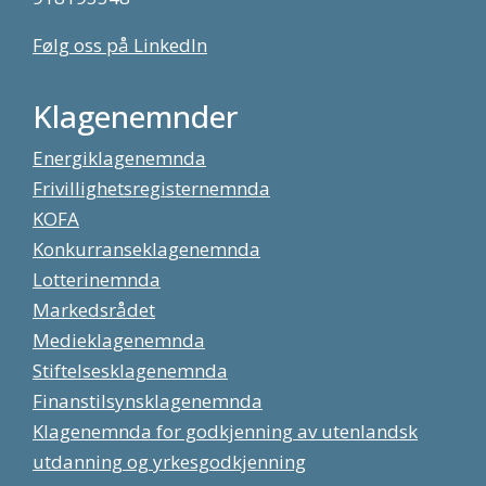
Følg oss på LinkedIn
Klagenemnder
Energiklagenemnda
Frivillighetsregisternemnda
KOFA
Konkurranseklagenemnda
Lotterinemnda
Markedsrådet
Medieklagenemnda
Stiftelsesklagenemnda
Finanstilsynsklagenemnda
Klagenemnda for godkjenning av utenlandsk
utdanning og yrkesgodkjenning