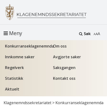
Meny
Søk
A
Konkurranseklagenemnda
Om oss
Innkomne saker
Avgjorte saker
Regelverk
Saksgangen
Statistikk
Kontakt oss
Aktuelt
Klagenemndssekretariatet
>
Konkurranseklagenemnda